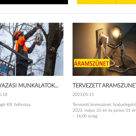
YAZÁSI MUNKÁLATOK...
TERVEZETT ÁRAMSZÜNE
5.18
2023.05.15
gó Kft. felhívása.
Tervezett áramszünet Szabadegyh
2023. május 31-én és június 01-é
– 16:00 óráig.