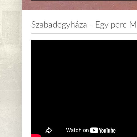
Szabadegyháza - Egy perc M