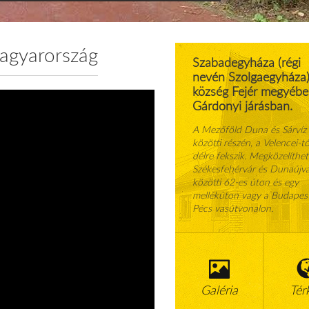
agyarország
Szabadegyháza (régi
nevén Szolgaegyháza
község Fejér megyébe
Gárdonyi járásban.
A Mezőföld Duna és Sárvíz
közötti részén, a Velencei-tó
délre fekszik. Megközelíthet
Székesfehérvár és Dunaújv
közötti 62-es úton és egy
mellékúton vagy a Budapes
Pécs vasútvonalon.
Galéria
Tér