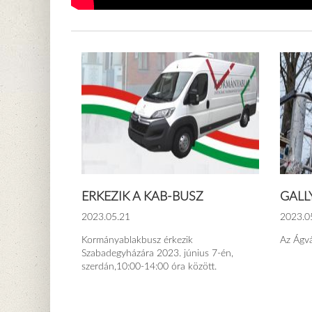
ÉRKEZIK A KAB-BUSZ
GALL
2023.05.21
2023.0
Kormányablakbusz érkezik
Az Ágvá
Szabadegyházára 2023. június 7-én,
szerdán,10:00-14:00 óra között.