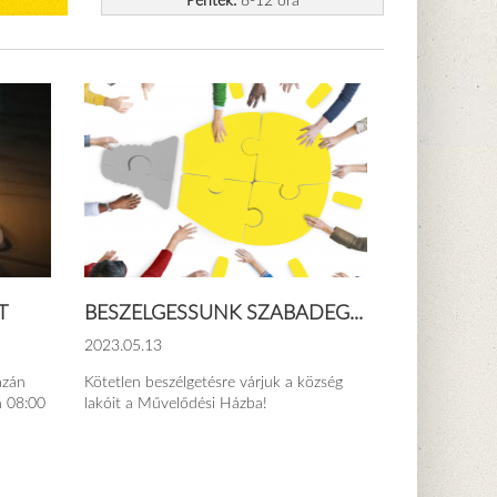
Péntek:
8-12 óra
T
BESZÉLGESSÜNK SZABADEG...
2023.05.13
ázán
Kötetlen beszélgetésre várjuk a község
n 08:00
lakóit a Művelődési Házba!