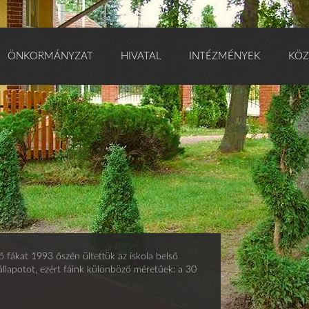
ÖNKORMÁNYZAT
HIVATAL
INTÉZMÉNYEK
KÖZ
ő fákat 1993 őszén ültettük az iskola belső
 állapotot, ezért fáink különböző méretűek: a 30