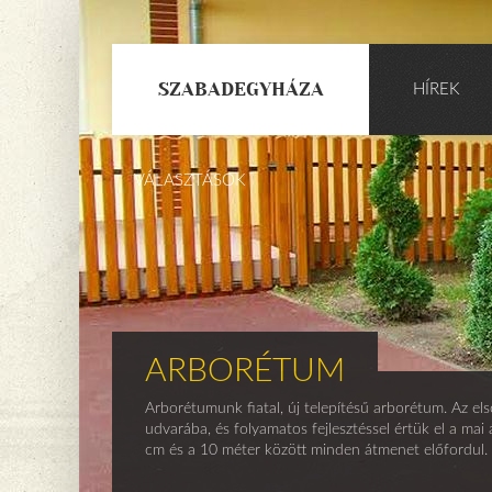
SZABADEGYHÁZA
HÍREK
VÁLASZTÁSOK
ARBORÉTUM
Arborétumunk fiatal, új telepítésű arborétum. Az els
udvarába, és folyamatos fejlesztéssel értük el a mai
cm és a 10 méter között minden átmenet előfordul.