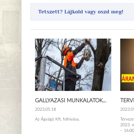
Tetszett? Lájkold vagy oszd meg!
GALLYAZÁSI MUNKÁLATOK...
TERV
2023.05.18
2023.0
Az Ágvágó Kft. felhívása.
Tervez
2023. m
– 16:00