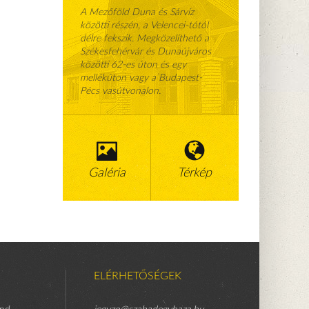
A Mezőföld Duna és Sárvíz
közötti részén, a Velencei-tótól
délre fekszik. Megközelíthető a
Székesfehérvár és Dunaújváros
közötti 62-es úton és egy
mellékúton vagy a Budapest-
Pécs vasútvonalon.
Galéria
Térkép
ELÉRHETŐSÉGEK