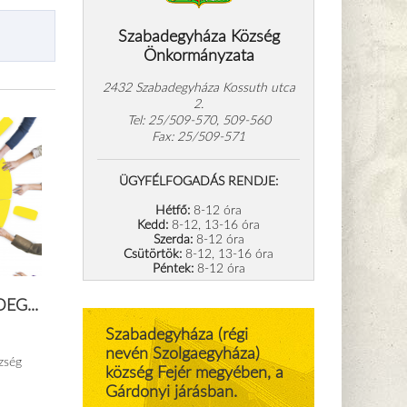
Szabadegyháza Község
Önkormányzata
2432 Szabadegyháza Kossuth utca
2.
Tel: 25/509-570, 509-560
Fax: 25/509-571
ÜGYFÉLFOGADÁS RENDJE:
Hétfő:
8-12 óra
Kedd:
8-12, 13-16 óra
Szerda:
8-12 óra
Csütörtök:
8-12, 13-16 óra
Péntek:
8-12 óra
EG...
Szabadegyháza (régi
nevén Szolgaegyháza)
zség
község Fejér megyében, a
Gárdonyi járásban.