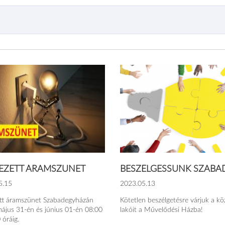
EZETT ÁRAMSZÜNET
BESZÉLGESSÜNK SZABAD
5.15
2023.05.13
ett áramszünet Szabadegyházán
Kötetlen beszélgetésre várjuk a kö
ájus 31-én és június 01-én 08:00
lakóit a Művelődési Házba!
 óráig.