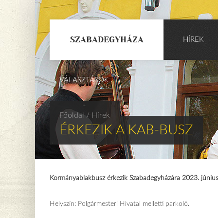
SZABADEGYHÁZA
HÍREK
VÁLASZTÁSOK
Főoldal
/ Hírek
ÉRKEZIK A KAB-BUSZ
Kormányablakbusz érkezik Szabadegyházára 2023. június 
Helyszín: Polgármesteri Hivatal melletti parkoló.