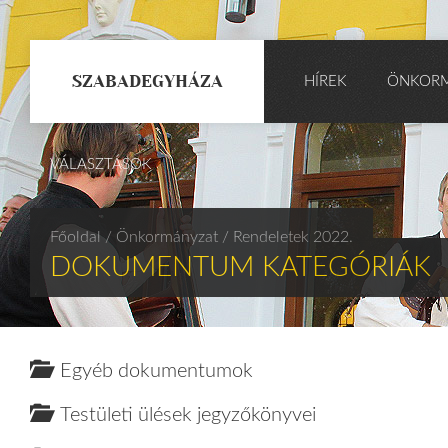
SZABADEGYHÁZA
HÍREK
ÖNKOR
VÁLASZTÁSOK
Főoldal
/ Önkormányzat
/ Rendeletek 2022.
DOKUMENTUM KATEGÓRIÁK
Egyéb dokumentumok
Testületi ülések jegyzőkönyvei