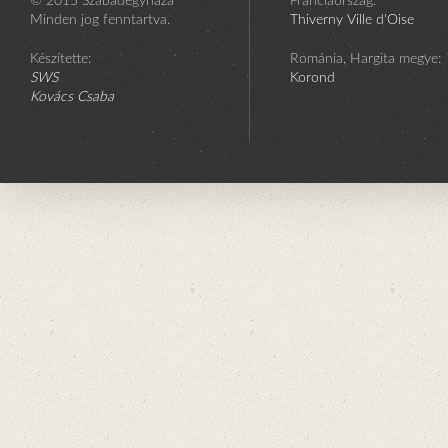
© 2015 Szabadegyháza
Franciaország:
Minden jog fenntartva.
Thiverny Ville d'Oise
Készítette:
Románia, Hargita megye:
SWS
Korond
Kovács Csaba