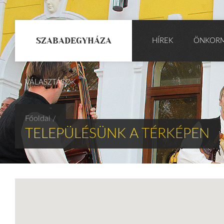
SZABADEGYHÁZA
HÍREK
ÖNKOR
VÁLASZTÁSOK
Főoldal
/
TELEPÜLÉSÜNK A TÉRKÉPEN