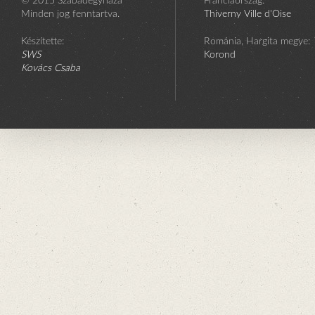
© 2015 Szabadegyháza
Franciaország:
Minden jog fenntartva.
Thiverny Ville d'Oise
Készítette:
Románia, Hargita megye:
SWS
Korond
Kovács Csaba