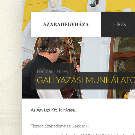
SZABADEGYHÁZA
HÍREK
VÁLASZTÁSOK
Főoldal
/ Hírek
GALLYAZÁSI MUNKÁLATO
Az Ágvágó Kft. felhívása.
Tisztelt Szabadegyházi Lakosok!