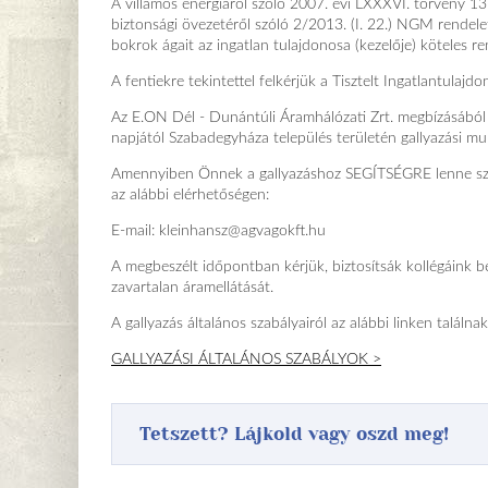
A villamos energiáról szóló 2007. évi LXXXVI. törvény 13
biztonsági övezetéről szóló 2/2013. (I. 22.) NGM rendele
bokrok ágait az ingatlan tulajdonosa (kezelője) köteles re
A fentiekre tekintettel felkérjük a Tisztelt Ingatlantula
Az E.ON Dél - Dunántúli Áramhálózati Zrt. megbízásából 
napjától Szabadegyháza település területén gallyazási m
Amennyiben Önnek a gallyazáshoz SEGÍTSÉGRE lenne szüks
az alábbi elérhetőségen:
E-mail: kleinhansz@agvagokft.hu
A megbeszélt időpontban kérjük, biztosítsák kollégáink be
zavartalan áramellátását.
A gallyazás általános szabályairól az alábbi linken találnak
GALLYAZÁSI ÁLTALÁNOS SZABÁLYOK >
Tetszett? Lájkold vagy oszd meg!