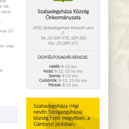
ékek
ő fák,
Szabadegyháza Község
elérik.
Önkormányzata
.
2432 Szabadegyháza Kossuth utca
ónap 22.
2.
Tel: 25/509-570, 509-560
Fax: 25/509-571
en, vagy
ÜGYFÉLFOGADÁS RENDJE:
Hétfő:
8-12 óra
ök
Kedd:
8-12, 13-16 óra
Szerda:
8-12 óra
Csütörtök:
8-12, 13-16 óra
Péntek:
8-12 óra
Szabadegyháza (régi
nevén Szolgaegyháza)
község Fejér megyében, a
Gárdonyi járásban.