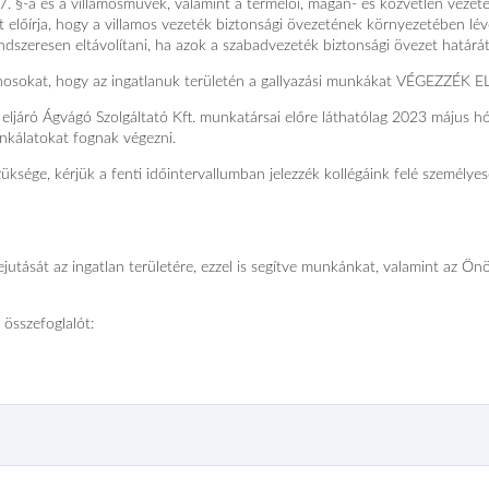
7. §-a és a villamosművek, valamint a termelői, magán- és közvetlen vezet
t előírja, hogy a villamos vezeték biztonsági övezetének környezetében lév
ndszeresen eltávolítani, ha azok a szabadvezeték biztonsági övezet határát 
jdonosokat, hogy az ingatlanuk területén a gallyazási munkákat VÉGEZZÉK EL
eljáró Ágvágó Szolgáltató Kft. munkatársai előre láthatólag 2023 május h
unkálatokat fognak végezni.
ége, kérjük a fenti időintervallumban jelezzék kollégáink felé személyes
jutását az ingatlan területére, ezzel is segítve munkánkat, valamint az Ön
 összefoglalót: