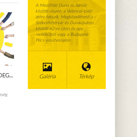
A Mezőföld Duna és Sárvíz
közötti részén, a Velencei-tótól
délre fekszik. Megközelíthető a
Székesfehérvár és Dunaújváros
közötti 62-es úton és egy
mellékúton vagy a Budapest-
Pécs vasútvonalon.
EG...
Galéria
Térkép
zség