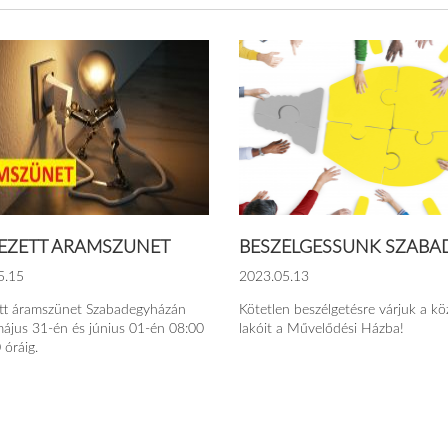
EZETT ÁRAMSZÜNET
BESZÉLGESSÜNK SZABAD
5.15
2023.05.13
ett áramszünet Szabadegyházán
Kötetlen beszélgetésre várjuk a kö
ájus 31-én és június 01-én 08:00
lakóit a Művelődési Házba!
 óráig.