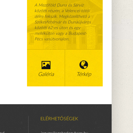
A Mezőföld Duna és Sárvíz
közötti részén, a Velencei-tótól
délre fekszik. Megközelíthető a
Székesfehérvár és Dunaújváros
közötti 62-es úton és egy
mellékúton vagy a Budapest-
Pécs vasútvonalon.
Galéria
Térkép
ELÉRHETŐSÉGEK