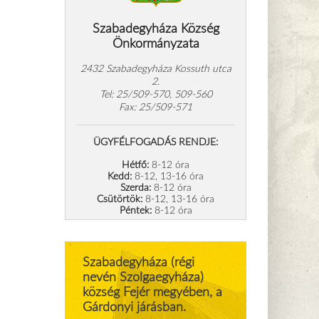
Szabadegyháza Község
Önkormányzata
2432 Szabadegyháza Kossuth utca
2.
Tel: 25/509-570, 509-560
Fax: 25/509-571
ÜGYFÉLFOGADÁS RENDJE:
Hétfő:
8-12 óra
Kedd:
8-12, 13-16 óra
Szerda:
8-12 óra
Csütörtök:
8-12, 13-16 óra
Péntek:
8-12 óra
Szabadegyháza (régi
nevén Szolgaegyháza)
község Fejér megyében, a
Gárdonyi járásban.