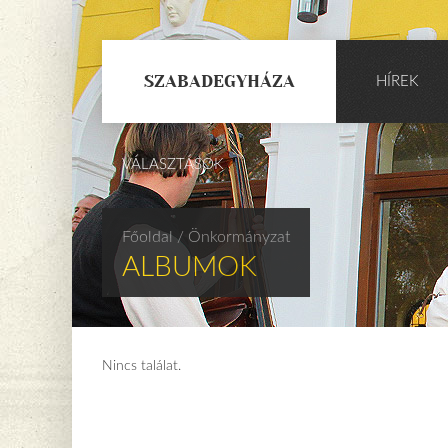
SZABADEGYHÁZA
HÍREK
VÁLASZTÁSOK
Főoldal
/ Önkormányzat
ALBUMOK
Nincs találat.