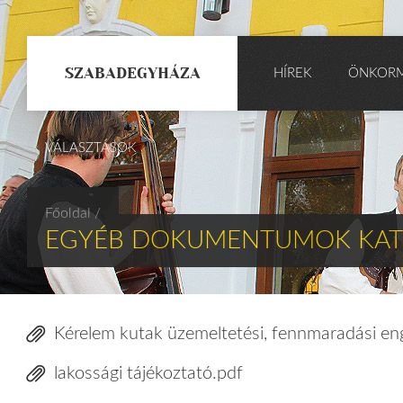
SZABADEGYHÁZA
HÍREK
ÖNKOR
VÁLASZTÁSOK
Főoldal
/
EGYÉB DOKUMENTUMOK KAT
Kérelem kutak üzemeltetési, fennmaradási en
lakossági tájékoztató.pdf