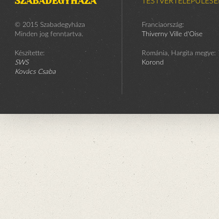
SZABADEGYHÁZA
TESTVÉRTELEPÜLÉSE
© 2015 Szabadegyháza
Franciaország:
Minden jog fenntartva.
Thiverny Ville d'Oise
Készítette:
Románia, Hargita megye:
SWS
Korond
Kovács Csaba