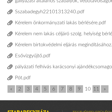
gallyazási általános szabályok, védőtávolságok
Sszabadegyh22101313240.pdf
Kérelem önkormányzati lakás bérlésére.pdf
Kérelem nem lakás céljáró szolg. helyiség bérl
Kérelem birtokvédelmi eljárás megindításához
Esővízgyűjtő.pdf
pályázati felhívás karácsonyi ajándékcsomag
Pót.pdf
«
2
3
4
5
6
7
8
9
10
11
»